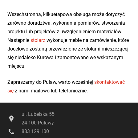
Wszechstronna, kilkuetapowa obsługa może dotyczyć
zarówno doradztwa, wykonania pomiarów, stworzenia
projektu lub projektów z uwzględnieniem materiałów.
Następnie
stolarz
wykonuje meble na zamówienie, które
docelowo zostaną przewiezione ze stolarni mieszczącej
się niedaleko Kurowa i zamontowane we wskazanym
miejscu.
Zapraszamy do Puław, warto wcześniej
skontaktować
się
z nami mailowo lub telefonicznie.
ul. Lubelska 55
location_on
24-100 Puławy
phone
883 129 100