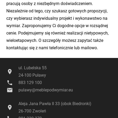
pracują osoby z niezbędnym doświadczeniem.
Niezależnie od tego, czy szukasz gotowych propozycji,
czy wybierasz indywidualny projekt i wykonawstwo na
wymiar. Zaproponujemy Ci dogodne opcje w rozsądnej
cenie. Podejmujemy się również realizacji nietypowych,
wieloetapowych. O szczegóły możesz zapytać także
kontaktując się z nami telefonicznie lub mailowo.
ul. Lubelska 55
location_on
24-100 Puławy
phone
883 129 100
email
pulawy@meblepodwymiar.eu
Aleja Jana Pawła II 33 (obok Biedronki)
location_on
26-700 Zwoleń