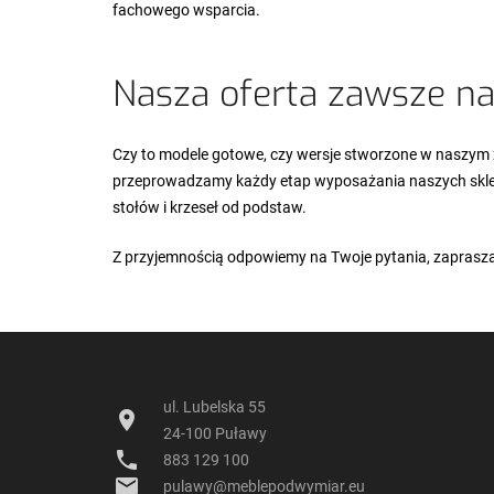
fachowego wsparcia.
Nasza oferta zawsze na
Czy to modele gotowe, czy wersje stworzone w naszym 
przeprowadzamy każdy etap wyposażania naszych sklep
stołów i krzeseł od podstaw.
Z przyjemnością odpowiemy na Twoje pytania, zaprasza
ul. Lubelska 55
location_on
24-100 Puławy
phone
883 129 100
email
pulawy@meblepodwymiar.eu