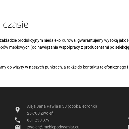
 czasie
zakładzie produkcyjnym niedaleko Kurowa, gwarantujemy wysoką jakość.
ów meblowych (od nawiązania współpracy z producentami po selekcję o
my do wizyty w naszych punktach, a także do kontaktu telefonicznego i
Aleja Jana Pawła II 33 (obok Biedronki)
location_on
lo
26-700 Zwoleń
phone
p
881 230 379
email
e
zwolen@meblepodwymiar.eu