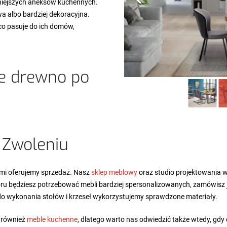
mniejszych aneksów kuchennych.
a albo bardziej dekoracyjna.
co pasuje do ich domów,
te drewno po
w Zwoleniu
ymi oferujemy sprzedaż. Nasz
sklep meblowy
oraz studio projektowania w
oru będziesz potrzebować mebli bardziej spersonalizowanych, zamówisz je
do wykonania stołów i krzeseł wykorzystujemy sprawdzone materiały.
 również
meble kuchenne
, dlatego warto nas odwiedzić także wtedy, gdy 