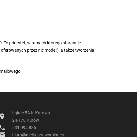
 To priorytet, w ramach którego starannie
ferowanych przez nic modeli), a także tworzenia
 mailowego.
Łąkoć 5A k. Kurowa
cation_on
24-170 Kurów
hone
531 094 885
mail
biuro@meblepodwymiar.eu